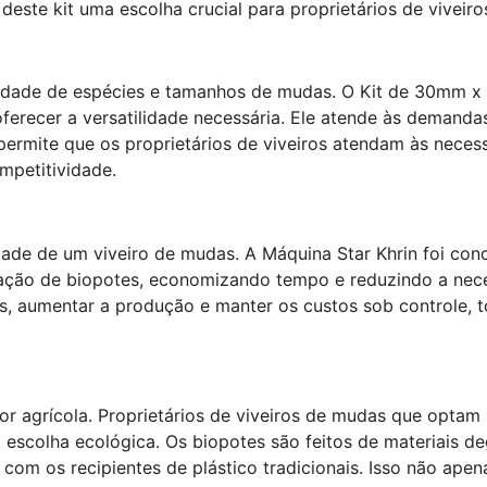
ste kit uma escolha crucial para proprietários de viveir
iedade de espécies e tamanhos de mudas. O Kit de 30mm 
erecer a versatilidade necessária. Ele atende às demandas
o permite que os proprietários de viveiros atendam às nece
mpetitividade.
vidade de um viveiro de mudas. A Máquina Star Khrin foi co
icação de biopotes, economizando tempo e reduzindo a ne
es, aumentar a produção e manter os custos sob controle, 
or agrícola. Proprietários de viveiros de mudas que opt
escolha ecológica. Os biopotes são feitos de materiais de
com os recipientes de plástico tradicionais. Isso não ap