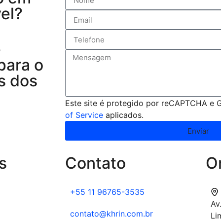
el?
e
para o
s dos
Este site é protegido por reCAPTCHA e
of Service
aplicados.
Enviar
s
Contato
O
+55 11 96765-3535
Av
contato@khrin.com.br
Li